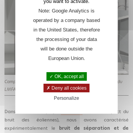
you want to activate.
Note: Google Analytics is
operated by a company based
in the United States, therefore
the processing of your data
will be done outside the
European Union.
OK, accept all
Campagne expérimentale dans la soufflerie anéchoïque du
Deny all cookies
LMFA dans le cadre du projet ANR PIBE
Personalize
Dans le cadre du projet
ANR PIBE
(Prévoir l'impact du
bruit des éoliennes), nous avons caractérisé
expérimentalement le
bruit de séparation et de